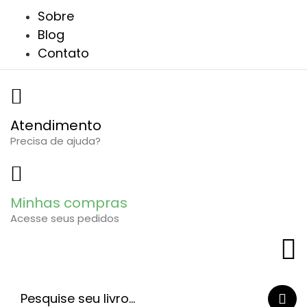
Ir
Sobre
para
Blog
o
Contato
conteúdo
Atendimento
Precisa de ajuda?
Minhas compras
Acesse seus pedidos
Pesquisar
...