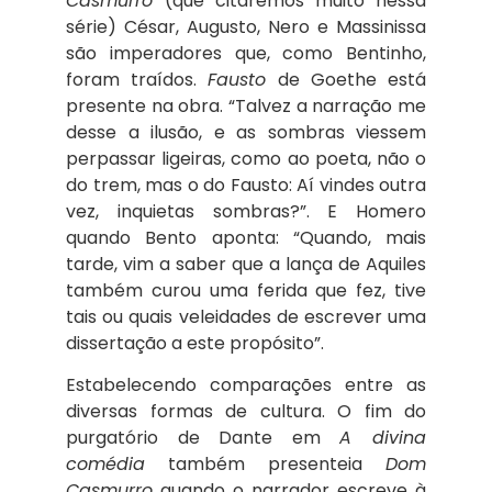
Casmurro
(que citaremos muito nessa
série) César, Augusto, Nero e Massinissa
são imperadores que, como Bentinho,
foram traídos.
Fausto
de Goethe está
presente na obra. “Talvez a narração me
desse a ilusão, e as sombras viessem
perpassar ligeiras, como ao poeta, não o
do trem, mas o do Fausto: Aí vindes outra
vez, inquietas sombras?”. E Homero
quando Bento aponta: “Quando, mais
tarde, vim a saber que a lança de Aquiles
também curou uma ferida que fez, tive
tais ou quais veleidades de escrever uma
dissertação a este propósito”.
Estabelecendo comparações entre as
diversas formas de cultura. O fim do
purgatório de Dante em
A divina
comédia
também presenteia
Dom
Casmurro
quando o narrador escreve à