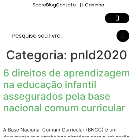
Sobre
Blog
Contato
Carrinho
Categoria:
pnld2020
6 direitos de aprendizagem
na educação infantil
assegurados pela base
nacional comum curricular
A Base Nacional Comum Curricular (BNCC) é um