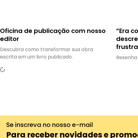
Oficina de publicação com nosso
“Era co
editor
descre
frustr
Descubra como transformar sua obra
escrita em um livro publicado.
Resenha 
Se inscreva no nosso e-mail
Para receber novidades e promo