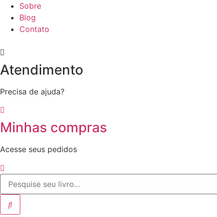
Ir
Sobre
para
Blog
o
Contato
conteúdo
Atendimento
Precisa de ajuda?
Minhas compras
Acesse seus pedidos
Pesquisar
...