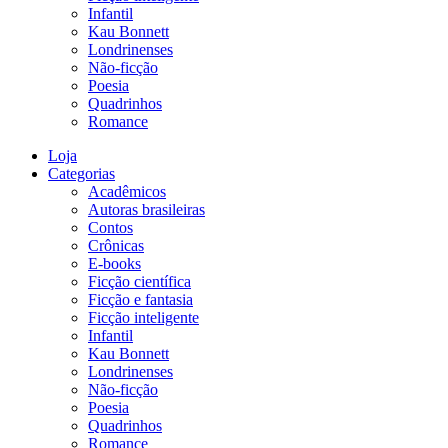
Infantil
Kau Bonnett
Londrinenses
Não-ficção
Poesia
Quadrinhos
Romance
Loja
Categorias
Acadêmicos
Autoras brasileiras
Contos
Crônicas
E-books
Ficção científica
Ficção e fantasia
Ficção inteligente
Infantil
Kau Bonnett
Londrinenses
Não-ficção
Poesia
Quadrinhos
Romance