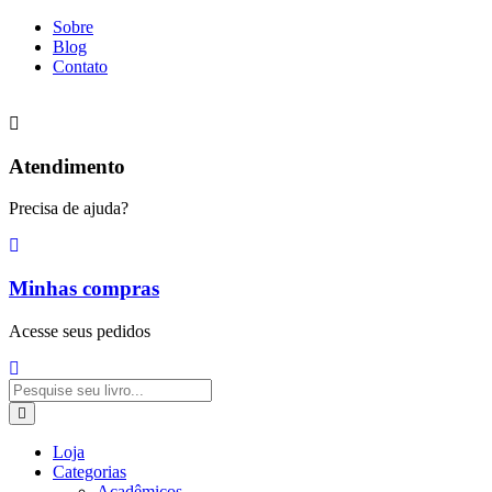
Ir
Sobre
para
Blog
o
Contato
conteúdo
Atendimento
Precisa de ajuda?
Minhas compras
Acesse seus pedidos
Pesquisar
...
Loja
Categorias
Acadêmicos