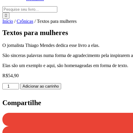
Pesquisar
...
Início
/
Crônicas
/ Textos para mulheres
Textos para mulheres
O jornalista Thiago Mendes dedica esse livro a elas.
São sinceras palavras numa forma de agradecimento pela inspirarem a
Elas são um exemplo e aqui, são homenageadas em forma de texto.
R$
54,90
Textos
Adicionar ao carrinho
para
mulheres
quantidade
Compartilhe