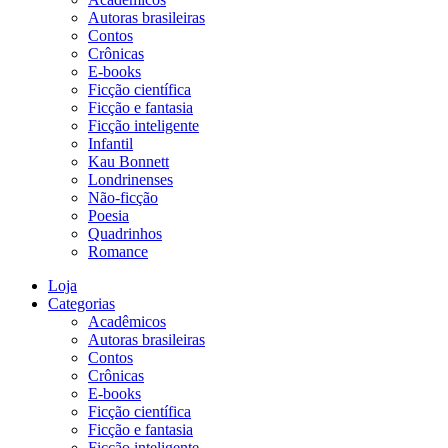
Autoras brasileiras
Contos
Crônicas
E-books
Ficção científica
Ficção e fantasia
Ficção inteligente
Infantil
Kau Bonnett
Londrinenses
Não-ficção
Poesia
Quadrinhos
Romance
Loja
Categorias
Acadêmicos
Autoras brasileiras
Contos
Crônicas
E-books
Ficção científica
Ficção e fantasia
Ficção inteligente