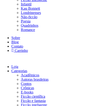
Infantil
Kau Bonnett
Londrinenses
Não-ficção
Poesia
Quadrinhos
Romance
Sobre
Blog
Contato
Carrinho
Loja
Categorias
Acadêmicos
Autoras brasileiras
Contos
Crônicas
E-books
Ficção científica
Ficção e fantasia
Ficção inteligente