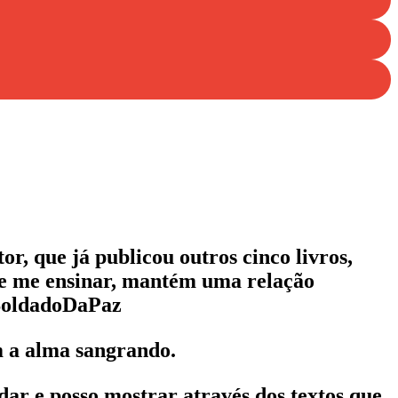
tor, que já publicou outros cinco livros,
 de me ensinar, mantém uma relação
@SoldadoDaPaz
m a alma sangrando.
dar e posso mostrar através dos textos que