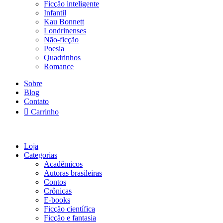
Ficção inteligente
Infantil
Kau Bonnett
Londrinenses
Não-ficção
Poesia
Quadrinhos
Romance
Sobre
Blog
Contato
Carrinho
Loja
Categorias
Acadêmicos
Autoras brasileiras
Contos
Crônicas
E-books
Ficção científica
Ficção e fantasia