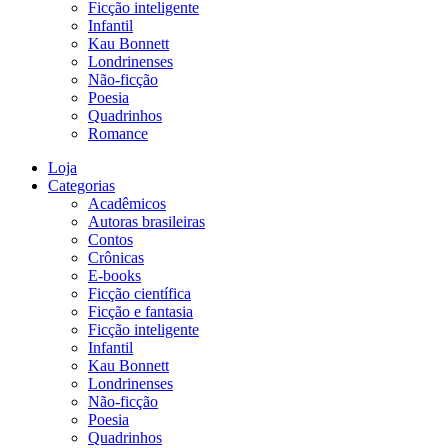
Ficção inteligente
Infantil
Kau Bonnett
Londrinenses
Não-ficção
Poesia
Quadrinhos
Romance
Loja
Categorias
Acadêmicos
Autoras brasileiras
Contos
Crônicas
E-books
Ficção científica
Ficção e fantasia
Ficção inteligente
Infantil
Kau Bonnett
Londrinenses
Não-ficção
Poesia
Quadrinhos