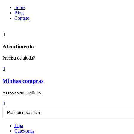
Ir
Sobre
para
Blog
o
Contato
conteúdo
Atendimento
Precisa de ajuda?
Minhas compras
Acesse seus pedidos
Pesquisar
...
Loja
Categorias