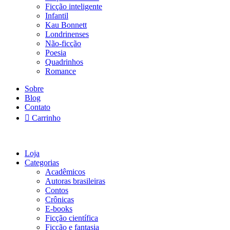
Ficção inteligente
Infantil
Kau Bonnett
Londrinenses
Não-ficção
Poesia
Quadrinhos
Romance
Sobre
Blog
Contato
Carrinho
Loja
Categorias
Acadêmicos
Autoras brasileiras
Contos
Crônicas
E-books
Ficção científica
Ficção e fantasia