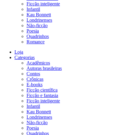
Ficção inteligente
Infantil
Kau Bonnett
Londrinenses
Não-ficção
Poesia
Quadrinhos
Romance
Loja
Categorias
Acadêmicos
Autoras brasileiras
Contos
Crônicas
E-books
Ficção científica
Ficção e fantasia
Ficção inteligente
Infantil
Kau Bonnett
Londrinenses
Não-ficção
Poesia
Quadrinhos