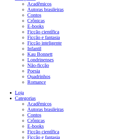
Acadêmicos
Autoras brasileiras
Contos
Crônicas
E-books
Ficção científica
Ficção e fantasia
Ficção inteligente
Infantil
Kau Bonnett
Londrinenses
Não-ficção
Poesia
Quadrinhos
Romance
Loja
Categorias
Acadêmicos
Autoras brasileiras
Contos
Crônicas
E-books
Ficção científica
Ficção e fantasia