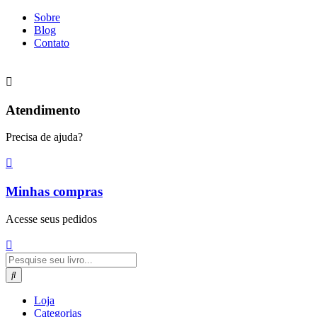
Ir
Sobre
para
Blog
o
Contato
conteúdo
Atendimento
Precisa de ajuda?
Minhas compras
Acesse seus pedidos
Pesquisar
...
Loja
Categorias