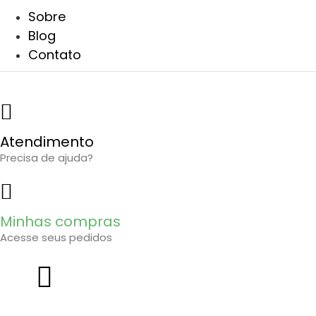
Ir
Sobre
para
Blog
o
Contato
conteúdo
Atendimento
Precisa de ajuda?
Minhas compras
Acesse seus pedidos