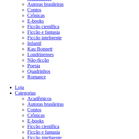
Autoras brasileiras
Contos
Crônicas
E-books
Ficção científica
Ficção e fantasia
Ficção inteligente
Infantil
Kau Bonnett
Londrinenses
Não-ficção
Poesia
Quadrinhos
Romance
Loja
Categorias
Acadêmicos
Autoras brasileiras
Contos
Crônicas
E-books
Ficção científica
Ficção e fantasia
Ficção inteligente