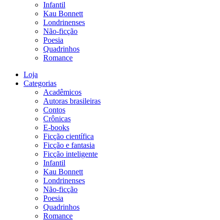
Infantil
Kau Bonnett
Londrinenses
Não-ficção
Poesia
Quadrinhos
Romance
Loja
Categorias
Acadêmicos
Autoras brasileiras
Contos
Crônicas
E-books
Ficção científica
Ficção e fantasia
Ficção inteligente
Infantil
Kau Bonnett
Londrinenses
Não-ficção
Poesia
Quadrinhos
Romance