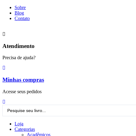
Ir
Sobre
para
Blog
o
Contato
conteúdo
Atendimento
Precisa de ajuda?
Minhas compras
Acesse seus pedidos
Pesquisar
...
Loja
Categorias
Acadêmicos