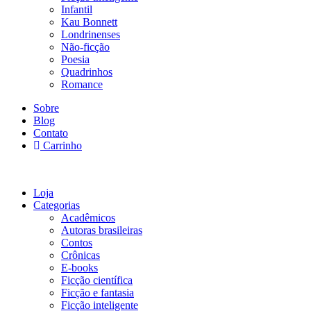
Infantil
Kau Bonnett
Londrinenses
Não-ficção
Poesia
Quadrinhos
Romance
Sobre
Blog
Contato
Carrinho
Loja
Categorias
Acadêmicos
Autoras brasileiras
Contos
Crônicas
E-books
Ficção científica
Ficção e fantasia
Ficção inteligente